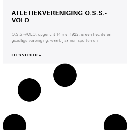
ATLETIEKVERENIGING O.S.S.-
VOLO
O.S.S.-VOLO, opgericht 14 mei 1922, is een hechte en
gezellige vereniging, waarbij samen sporten en
LEES VERDER »