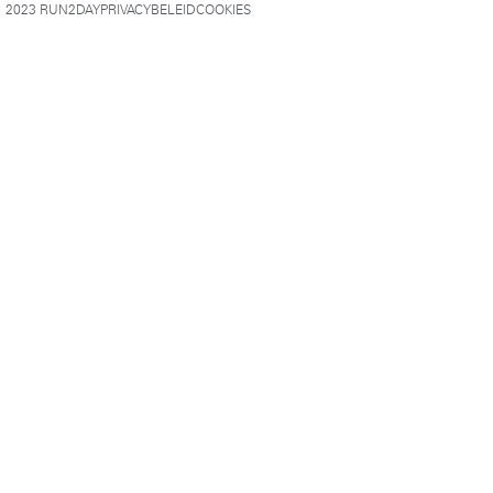
2023 RUN2DAY
PRIVACYBELEID
COOKIES