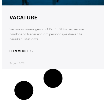
VACATURE
Verkoopadviseur gezocht! Bij Run2Day helpen we
hardlopend Nederland om persoonlijke doelen te
bereiken. Met onze
LEES VERDER »
24 juni 2024