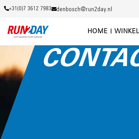
+31(0)7 3612 7983
denbosch@run2day.nl
HOME
WINKE
CONTA