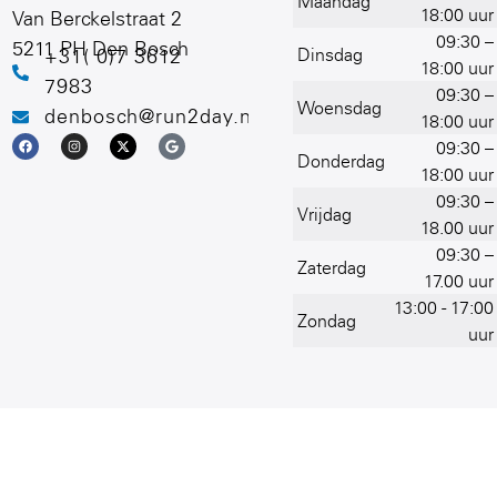
Maandag
18:00 uur
Van Berckelstraat 2
09:30 –
5211 PH Den Bosch
Dinsdag
+31( 0)7 3612
18:00 uur
7983
09:30 –
Woensdag
denbosch@run2day.nl
18:00 uur
09:30 –
Donderdag
18:00 uur
09:30 –
Vrijdag
18.00 uur
09:30 –
Zaterdag
17.00 uur
13:00 - 17:00
Zondag
uur