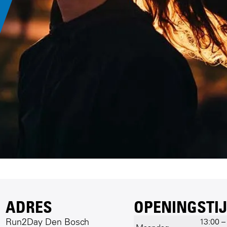
ADRES
OPENINGSTI
Run2Day Den Bosch
13:00 –