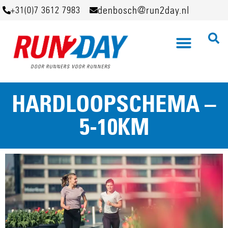
denbosch@run2day.nl
+31(0)7 3612 7983
HARDLOOPSCHEMA –
5-10KM