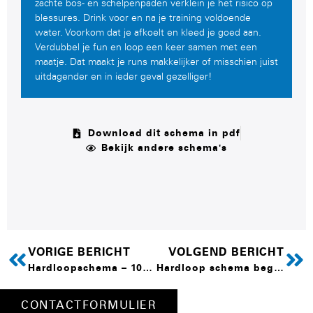
zachte bos- en schelpenpaden verklein je het risico op
blessures. Drink voor en na je training voldoende
water. Voorkom dat je afkoelt en kleed je goed aan.
Verdubbel je fun en loop een keer samen met een
maatje. Dat maakt je runs makkelijker of misschien juist
uitdagender en in ieder geval gezelliger!
Download dit schema in pdf
Bekijk andere schema's
VORIGE BERICHT
VOLGEND BERICHT
Hardloopschema – 10-15KM
Hardloop schema beginner
CONTACTFORMULIER