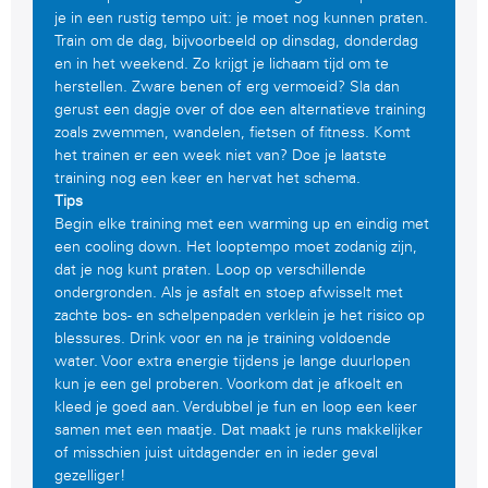
je in een rustig tempo uit: je moet nog kunnen praten.
Train om de dag, bijvoorbeeld op dinsdag, donderdag
en in het weekend. Zo krijgt je lichaam tijd om te
herstellen. Zware benen of erg vermoeid? Sla dan
gerust een dagje over of doe een alternatieve training
zoals zwemmen, wandelen, fietsen of fitness. Komt
het trainen er een week niet van? Doe je laatste
training nog een keer en hervat het schema.
Tips
Begin elke training met een warming up en eindig met
een cooling down. Het looptempo moet zodanig zijn,
dat je nog kunt praten. Loop op verschillende
ondergronden. Als je asfalt en stoep afwisselt met
zachte bos- en schelpenpaden verklein je het risico op
blessures. Drink voor en na je training voldoende
water. Voor extra energie tijdens je lange duurlopen
kun je een gel proberen. Voorkom dat je afkoelt en
kleed je goed aan. Verdubbel je fun en loop een keer
samen met een maatje. Dat maakt je runs makkelijker
of misschien juist uitdagender en in ieder geval
gezelliger!