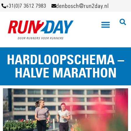
denbosch@run2day.nl
+31(0)7 3612 7983
HARDLOOPSCHEMA –
HALVE MARATHON