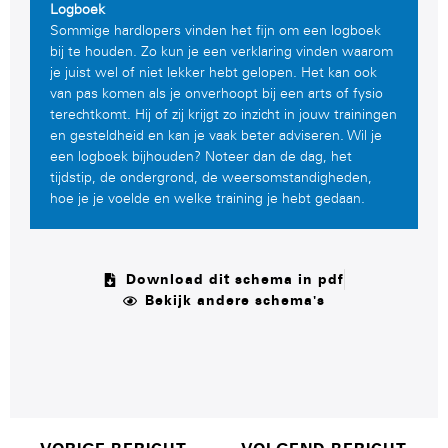
Logboek
Sommige hardlopers vinden het fijn om een logboek
bij te houden. Zo kun je een verklaring vinden waarom
je juist wel of niet lekker hebt gelopen. Het kan ook
van pas komen als je onverhoopt bij een arts of fysio
terechtkomt. Hij of zij krijgt zo inzicht in jouw trainingen
en gesteldheid en kan je vaak beter adviseren. Wil je
een logboek bijhouden? Noteer dan de dag, het
tijdstip, de ondergrond, de weersomstandigheden,
hoe je je voelde en welke training je hebt gedaan.
Download dit schema in pdf
Bekijk andere schema's