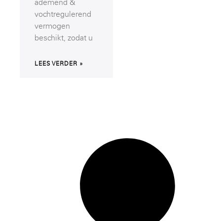
ademend &
vochtregulerend
vermogen
beschikt, zodat u
LEES VERDER »