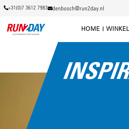
+31(0)7 3612 7983
denbosch@run2day.nl
HOME
WINKE
INSPI