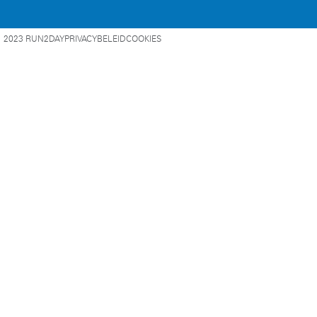
2023 RUN2DAY
PRIVACYBELEID
COOKIES